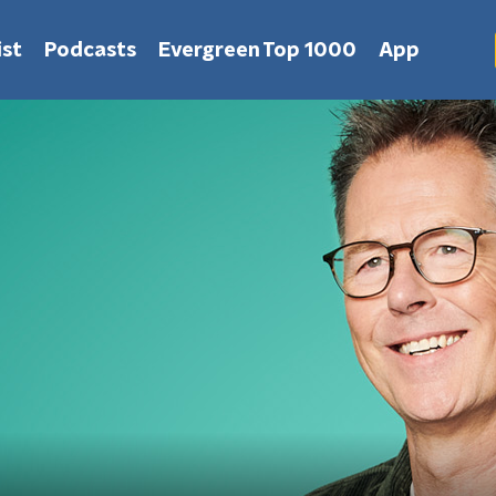
st
Podcasts
Evergreen Top 1000
App