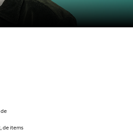
 de
, de items