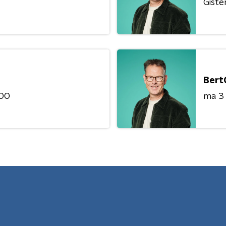
Giste
Bert
:00
ma 3