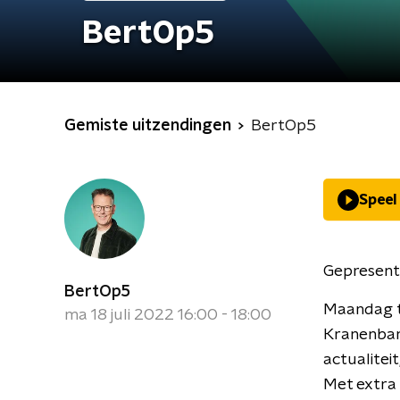
BertOp5
Gemiste uitzendingen
BertOp5
Speel
Gepresent
BertOp5
Maandag t
ma 18 juli 2022 16:00 - 18:00
Kranenbar
actualiteit
Met extra 