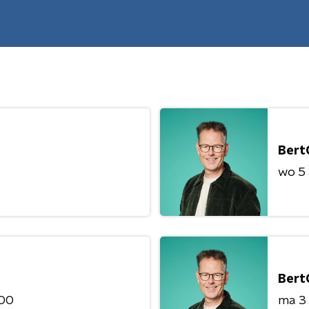
Bert
wo 5
Bert
:00
ma 3