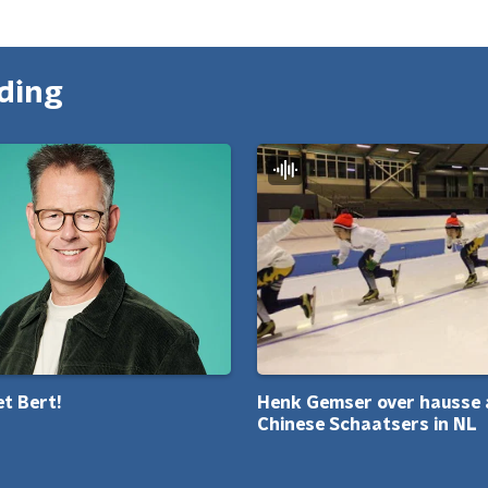
nding
et Bert!
Henk Gemser over hausse
Chinese Schaatsers in NL