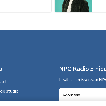
o
NPO Radio 5 nie
Ik wil niks missen van NP
tact
de studio