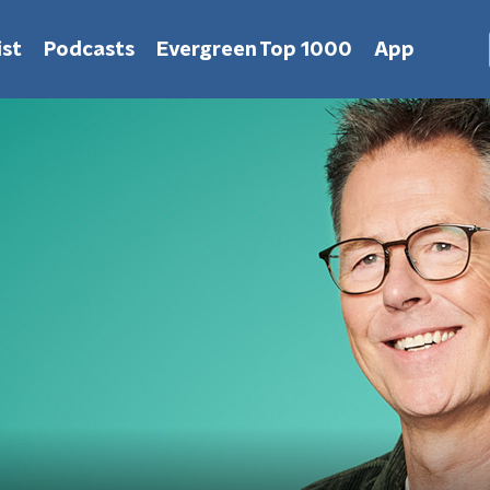
st
Podcasts
Evergreen Top 1000
App