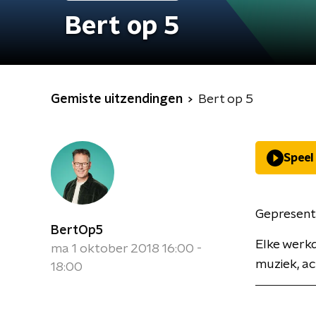
Bert op 5
Gemiste uitzendingen
Bert op 5
Speel
Gepresent
BertOp5
Elke werkd
ma 1 oktober 2018 16:00 -
muziek, act
18:00