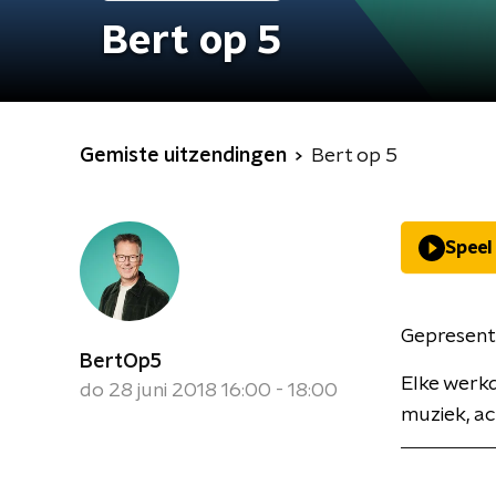
Bert op 5
Gemiste uitzendingen
Bert op 5
Speel
Gepresent
BertOp5
Elke werkd
do 28 juni 2018 16:00 - 18:00
muziek, act