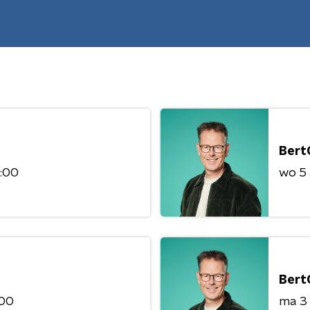
Bert
8:00
wo 5
Bert
:00
ma 3