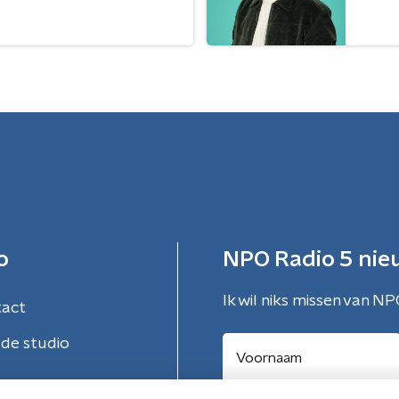
o
NPO Radio 5 nie
Ik wil niks missen van NP
tact
de studio