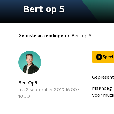
Bert op 5
Gemiste uitzendingen
Bert op 5
Speel
Gepresent
BertOp5
Maandag-d
ma 2 september 2019 16:00 -
voor muzie
18:00