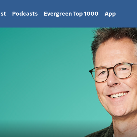
st
Podcasts
Evergreen Top 1000
App