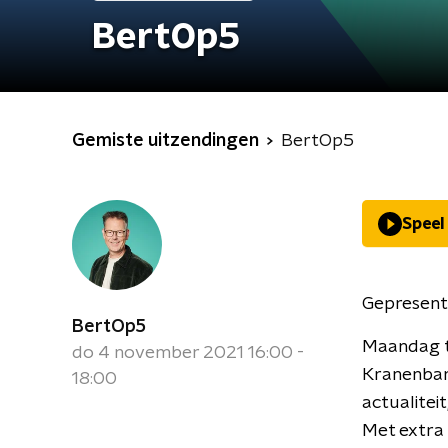
BertOp5
Gemiste uitzendingen
BertOp5
Speel
Gepresent
BertOp5
Maandag t
do 4 november 2021 16:00 -
Kranenbar
18:00
actualiteit
Met extra 