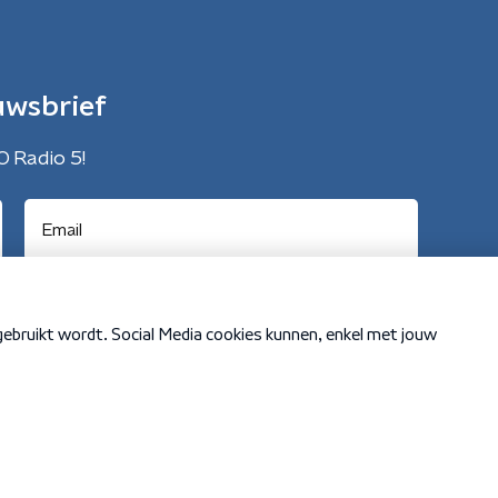
uwsbrief
O Radio 5!
Cookiebeleid