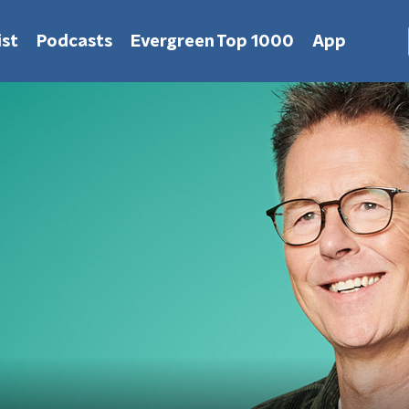
st
Podcasts
Evergreen Top 1000
App