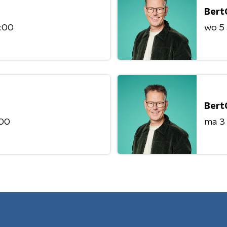
Bert
8:00
wo 5
Bert
:00
ma 3