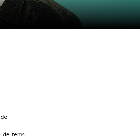
 de
, de items