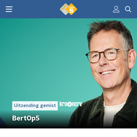
Uitzending gemist
BertOp5