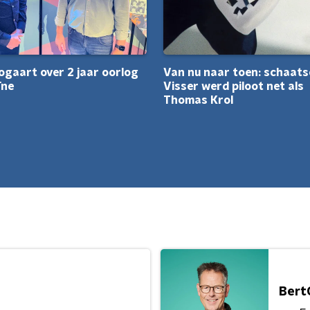
ogaart over 2 jaar oorlog
Van nu naar toen: schaats
ïne
Visser werd piloot net als
Thomas Krol
Bert