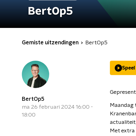
BertOp5
Gemiste uitzendingen
BertOp5
Speel
Gepresent
BertOp5
Maandag t
ma 26 februari 2024 16:00 -
Kranenbar
18:00
actualiteit
Met extra 