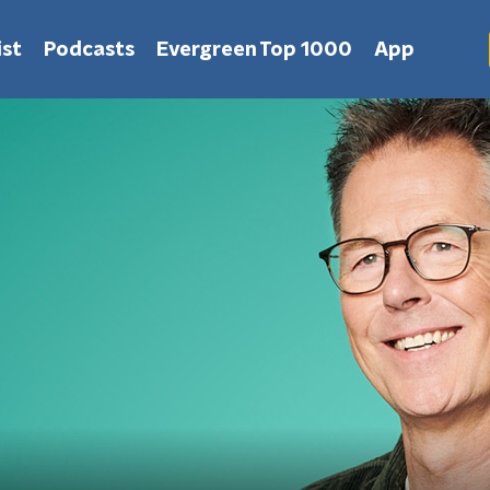
st
Podcasts
Evergreen Top 1000
App