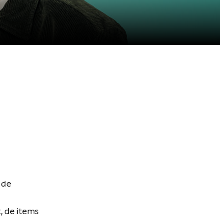
 de
, de items