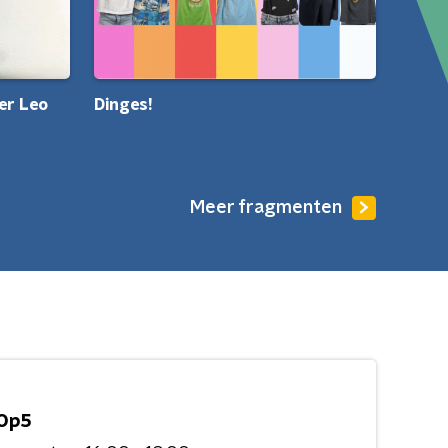
er Leo
Dinges!
Meer fragmenten
Op5