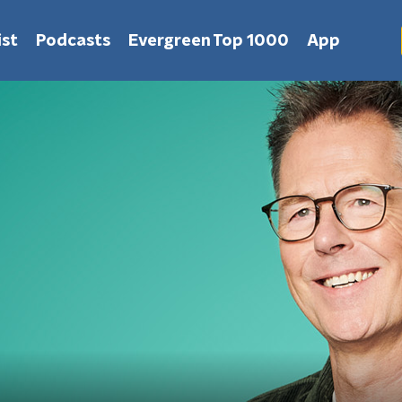
st
Podcasts
Evergreen Top 1000
App