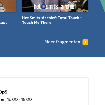
Het Smits-Archief: Total Touch -
Touch Me There
cast
Meer fragmenten
Op5
ren
16:00 - 18:00