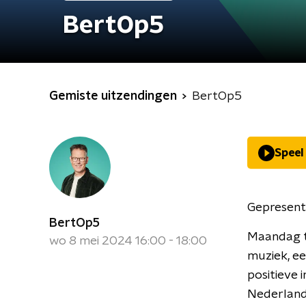
BertOp5
Gemiste uitzendingen
BertOp5
Speel
Gepresent
BertOp5
Maandag t
wo 8 mei 2024 16:00 - 18:00
muziek, ee
positieve 
Nederland