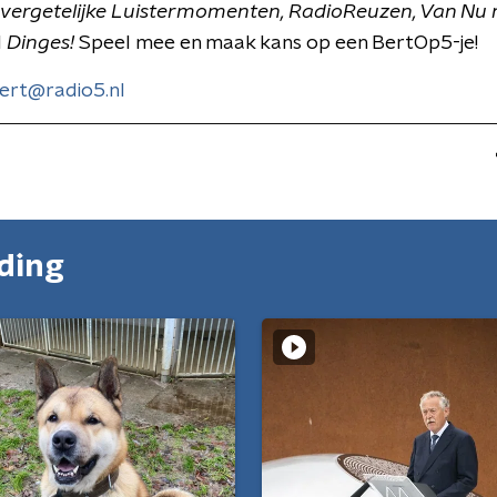
vergetelijke Luistermomenten, RadioReuzen, Van Nu 
l
Dinges!
Speel mee en maak kans op een BertOp5-je!
ert@radio5.nl
nding