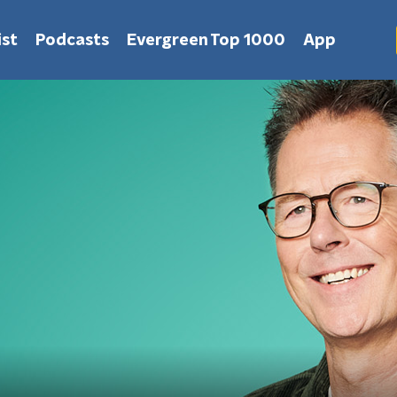
st
Podcasts
Evergreen Top 1000
App