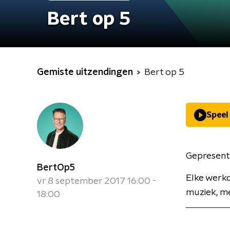
Bert op 5
Gemiste uitzendingen
Bert op 5
Speel
Gepresent
BertOp5
Elke werkd
vr 8 september 2017 16:00 -
muziek, me
18:00