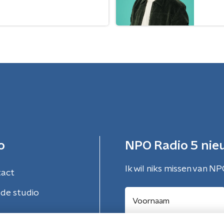
o
NPO Radio 5 nie
Ik wil niks missen van NP
tact
de studio