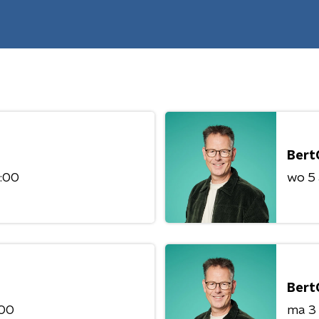
Bert
8:00
wo 5
Bert
:00
ma 3