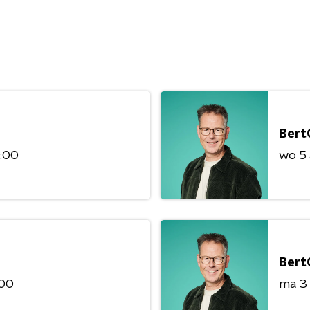
Bert
8:00
wo 5
Bert
:00
ma 3