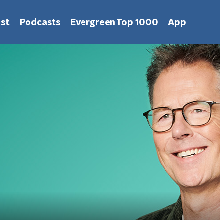
st
Podcasts
Evergreen Top 1000
App