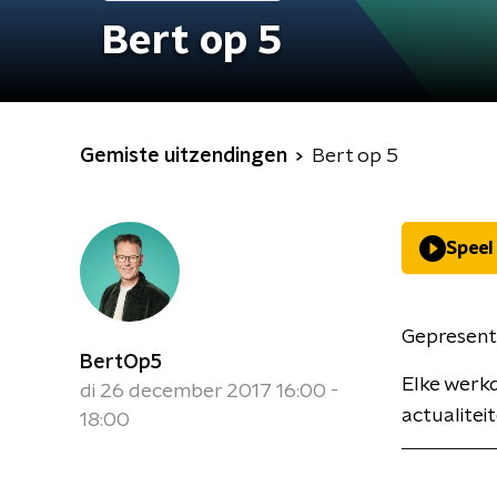
Bert op 5
Gemiste uitzendingen
Bert op 5
Speel
Gepresent
BertOp5
Elke werkd
di 26 december 2017 16:00 -
actualiteit
18:00