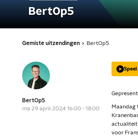
BertOp5
Gemiste uitzendingen
BertOp5
Speel
Gepresent
BertOp5
Maandag t
ma 29 april 2024 16:00 - 18:00
Kranenbar
actualitei
voor Frans