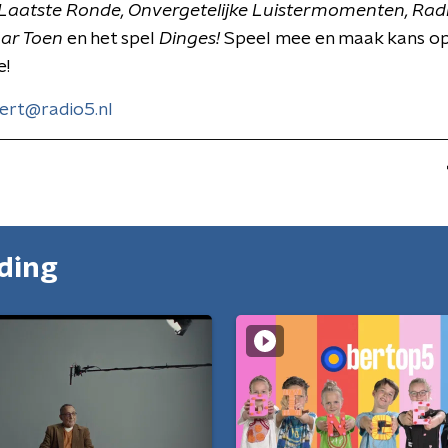
 Laatste Ronde,
Onvergetelijke Luistermomenten, Rad
ar Toen
en het spel
Dinges!
Speel mee en maak kans op
e!
ert@radio5.nl
nding