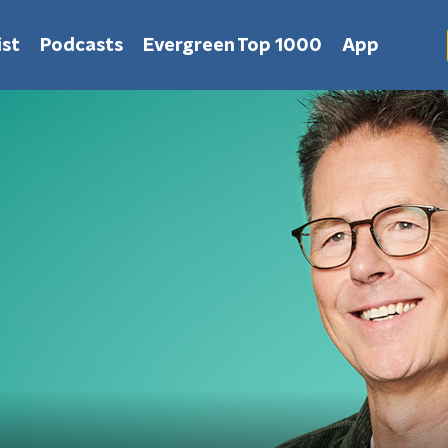
st
Podcasts
Evergreen Top 1000
App