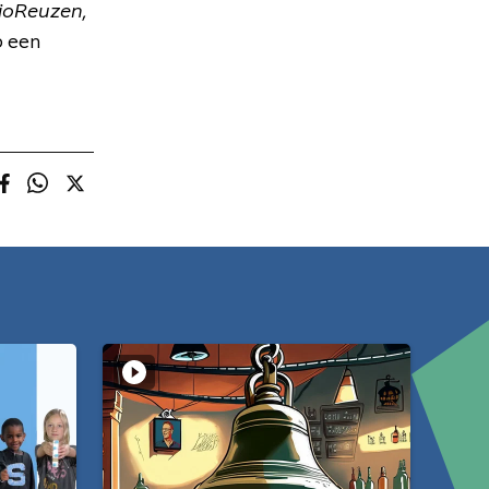
ioReuzen,
 een