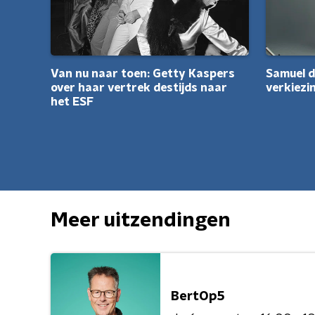
Van nu naar toen: Getty Kaspers
Samuel d
over haar vertrek destijds naar
verkiez
het ESF
Meer uitzendingen
BertOp5