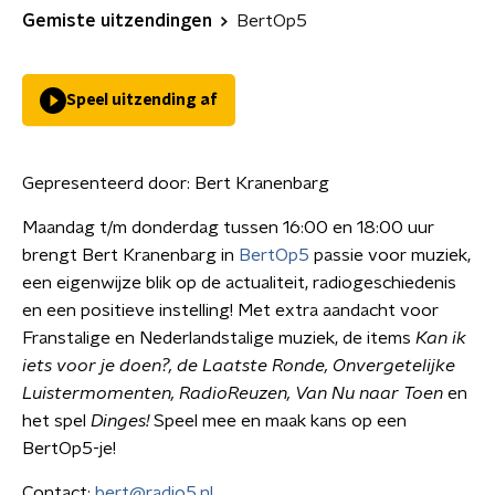
Gemiste uitzendingen
BertOp5
Speel uitzending af
Gepresenteerd door:
Bert Kranenbarg
Maandag t/m donderdag tussen 16:00 en 18:00 uur
brengt Bert Kranenbarg in
BertOp5
passie voor muziek,
een eigenwijze blik op de actualiteit, radiogeschiedenis
en een positieve instelling! Met extra aandacht voor
Franstalige en Nederlandstalige muziek, de items
Kan ik
iets voor je doen?, de Laatste Ronde,
Onvergetelijke
Luistermomenten, RadioReuzen, Van Nu naar Toen
en
het spel
Dinges!
Speel mee en maak kans op een
BertOp5-je!
Contact:
bert@radio5.nl