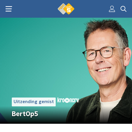
Uitzending gemist
BertOp5