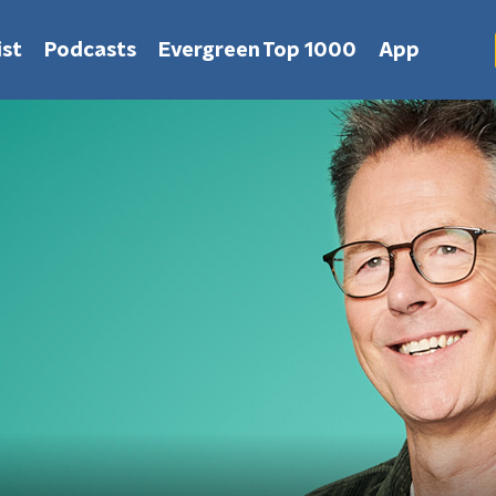
st
Podcasts
Evergreen Top 1000
App