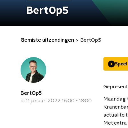
BertOp5
Gemiste uitzendingen
BertOp5
Speel
Gepresent
BertOp5
Maandag t
di 11 januari 2022 16:00 - 18:00
Kranenbar
actualiteit
Met extra 