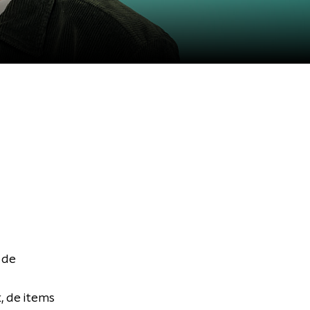
 de
, de items