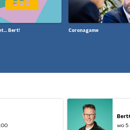
t... Bert!
Coronagame
Bert
8:00
wo 5