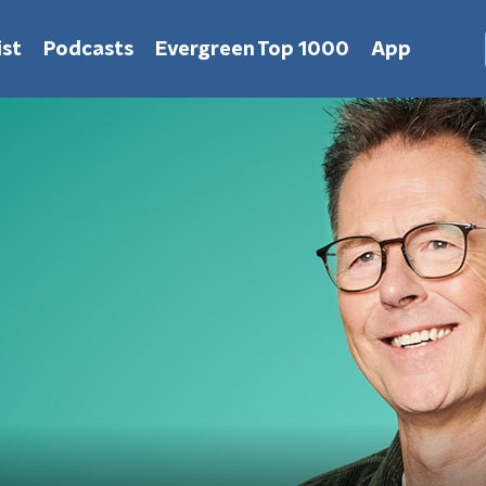
st
Podcasts
Evergreen Top 1000
App