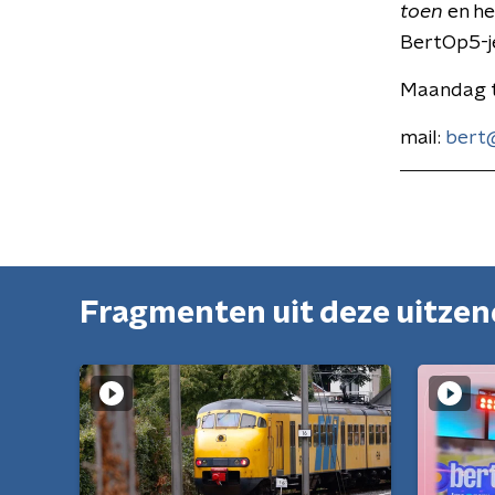
toen
en he
BertOp5-j
Maandag t
mail:
bert@
Fragmenten uit deze uitze