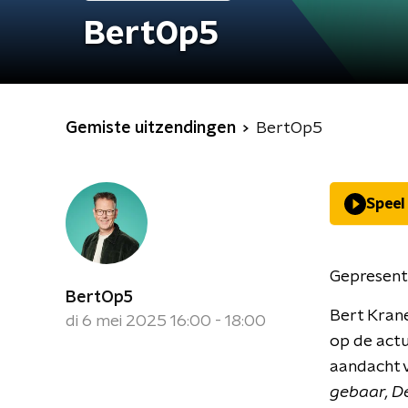
BertOp5
Gemiste uitzendingen
BertOp5
Speel
Gepresent
BertOp5
Bert Kran
di 6 mei 2025 16:00 - 18:00
op de actu
aandacht v
gebaar, De