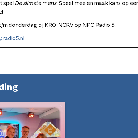
t spel
De slimste mens
. Speel mee en maak kans op ee
e!
/m donderdag bij KRO-NCRV op NPO Radio 5.
radio5.nl
nding