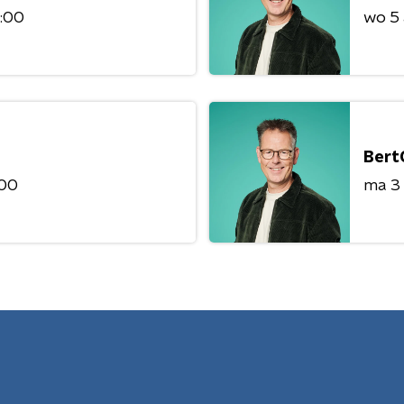
8:00
wo 5
Bert
:00
ma 3