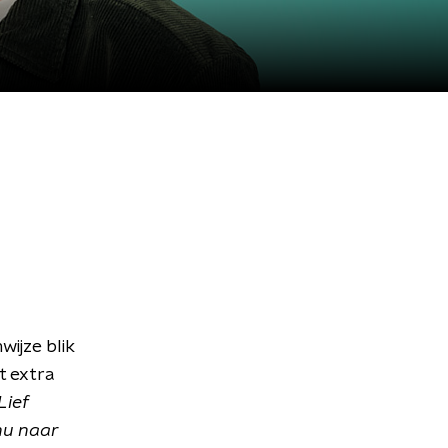
wijze blik
et extra
Lief
nu naar