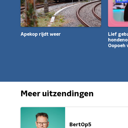
Apekop rijdt weer
Lief geb
hondenop
Oopoeh v
Meer uitzendingen
BertOp5