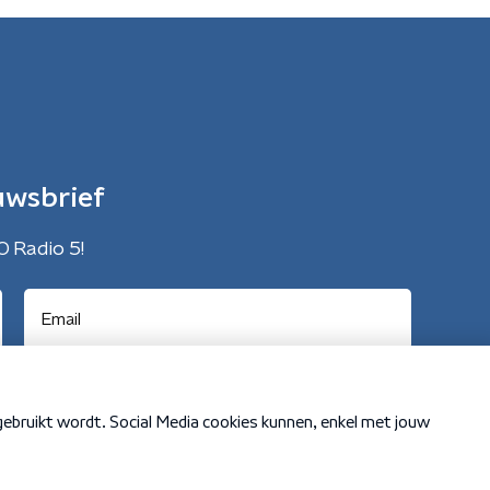
uwsbrief
O Radio 5!
Cookiebeleid