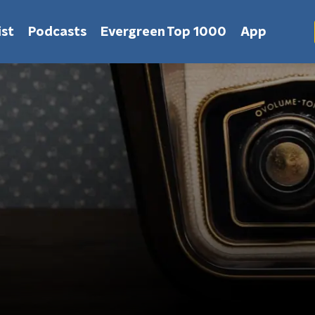
st
Podcasts
Evergreen Top 1000
App