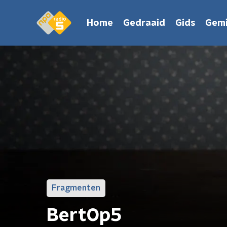
Home
Gedraaid
Gids
Gemi
Fragmenten
BertOp5