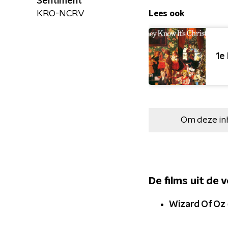
Sentiment
KRO-NCRV
Lees ook
1e
Om deze in
De films uit de 
Wizard Of Oz