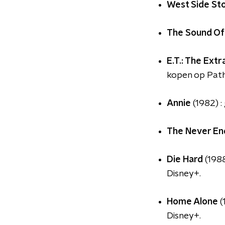
West Side St
The Sound Of
E.T.: The Extr
kopen op Path
Annie
(1982) :
The Never En
Die Hard
(1988
Disney+.
Home Alone
(
Disney+.