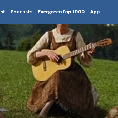
st
Podcasts
Evergreen Top 1000
App