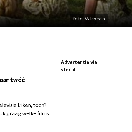
foto:
Wikipedia
Advertentie via
ster.nl
maar twéé
evisie kijken, toch?
ook graag welke films