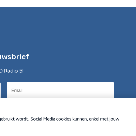
uwsbrief
O Radio 5!
Cookiebeleid