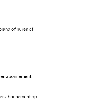
oland of huren of
j een abonnement
j een abonnement op