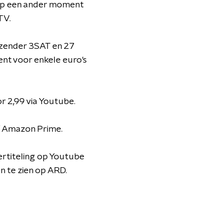
 op een ander moment
TV.
 zender 3SAT en 27
t voor enkele euro's
r 2,99 via Youtube.
of Amazon Prime.
dertiteling op Youtube
n te zien op ARD.