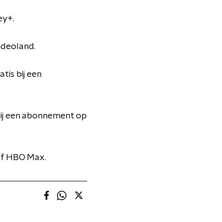
ey+.
ideoland.
is bij een
bij een abonnement op
of HBO Max.