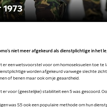
r 1973
omo’s niet meer afgekeurd als dienstplichtige in het le
gt er een wetsvoorstel voor om homoseksuelen toe te lat
 dienstplichtige worden afgekeurd vanwege slechte zicht
en of benen maar ook om je geaardheid.
 er voor (geestelijke) stabiliteit een 5 was gescoord. 
htigen was S5 ook een populaire methode om hun dienstp