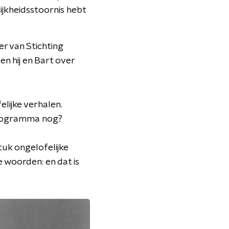
ijkheidsstoornis hebt
ter van Stichting
n hij en Bart over
ijke verhalen.
t programma nog?
uk ongelofelijke
 woorden: en dat is