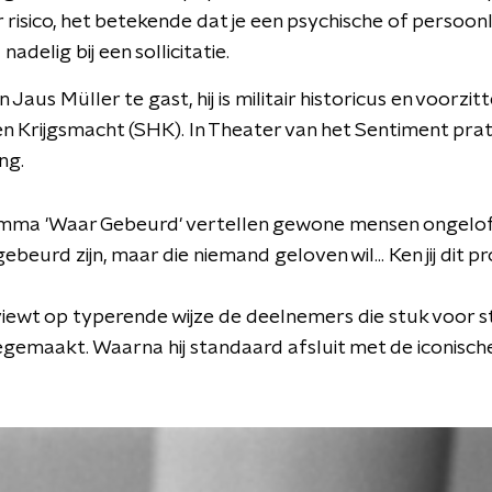
 risico, het betekende dat je een psychische of persoonl
adelig bij een sollicitatie.
 Jaus Müller te gast, hij is militair historicus en voorzit
n Krijgsmacht (SHK). In Theater van het Sentiment prate
ing.
mma 'Waar Gebeurd' vertellen gewone mensen ongelofel
ebeurd zijn, maar die niemand geloven wil... Ken jij di
iewt op typerende wijze de deelnemers die stuk voor st
emaakt. Waarna hij standaard afsluit met de iconische