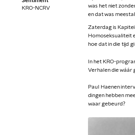
Sentiment
was het niet zonder
KRO-NCRV
en dat was meestal n
Zaterdag is Kapitein
Homoseksualiteit e
hoe dat in die tijd g
In het KRO-progra
Verhalen die wáár g
Paul Haenen interv
dingen hebben meeg
waar gebeurd?