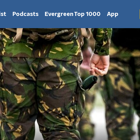
st
Podcasts
Evergreen Top 1000
App