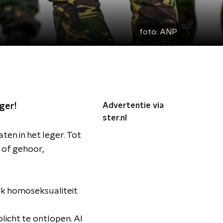
foto:
ANP
Advertentie via
ger!
ster.nl
en in het leger. Tot
 of gehoor,
Ook homoseksualiteit
licht te ontlopen. Al