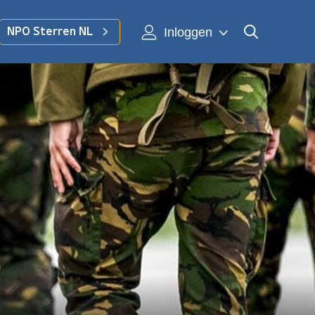
Inloggen
NPO Sterren NL