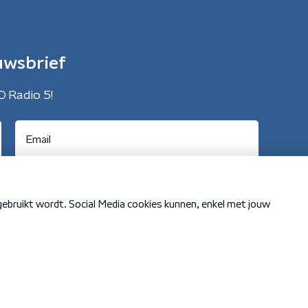
uwsbrief
O Radio 5!
Cookiebeleid