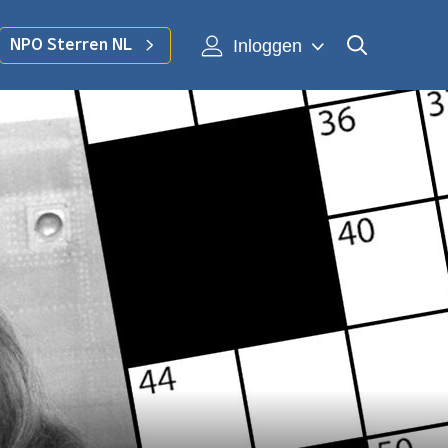
Inloggen
NPO Sterren NL