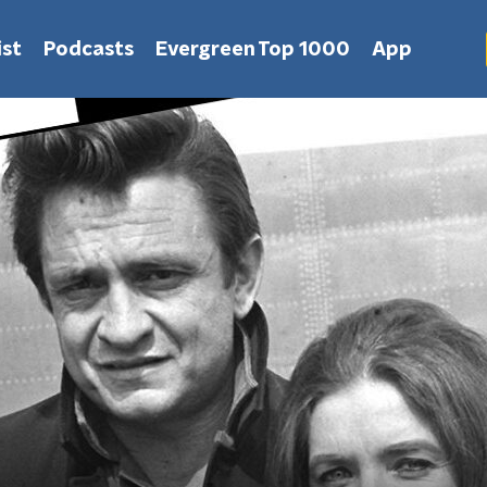
st
Podcasts
Evergreen Top 1000
App