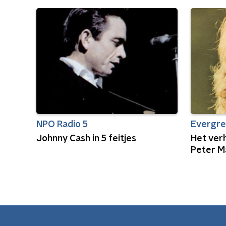
NPO Radio 5
Evergr
Johnny Cash in 5 feitjes
Het verh
Peter M