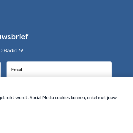
uwsbrief
O Radio 5!
Cookiebeleid