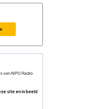
n
rs van NPO Radio
e site en in beeld