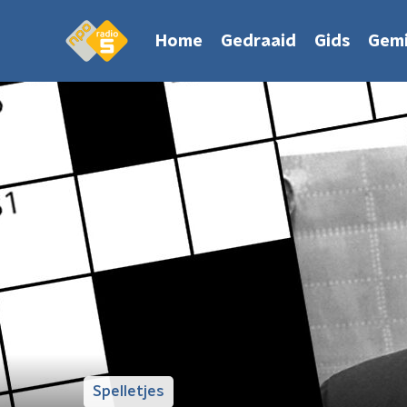
Home
Gedraaid
Gids
Gemi
Spelletjes