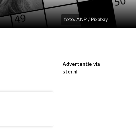
foto:
ANP / Pixabay
Advertentie via
ster.nl