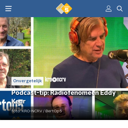
Onvergetelijk
Podcast-tip: Radiofenomeen Eddy
Keur
foto:
KRO-NCRV / BertOp5