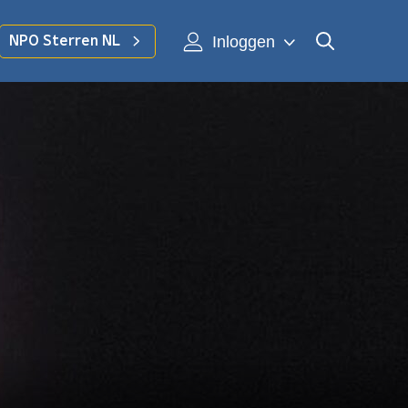
Inloggen
NPO Sterren NL