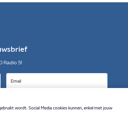
uwsbrief
O Radio 5!
Cookiebeleid