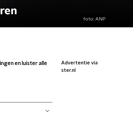
eren
foto:
ANP
Advertentie via
ngen en luister alle
ster.nl