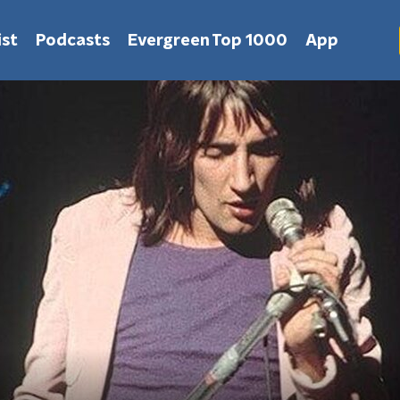
st
Podcasts
Evergreen Top 1000
App