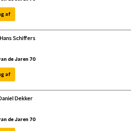
ng af
Hans Schiffers
van de Jaren 70
ng af
Daniel Dekker
van de Jaren 70