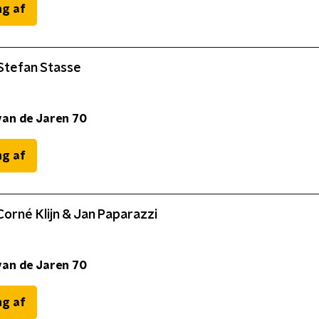
ng af
 Stefan Stasse
van de Jaren 70
ng af
Corné Klijn & Jan Paparazzi
van de Jaren 70
ng af