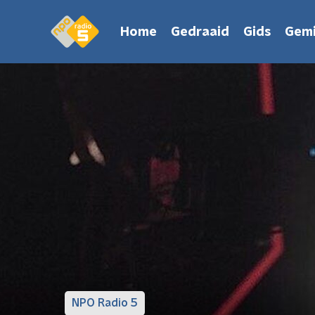
Home
Gedraaid
Gids
Gemi
NPO Radio 5