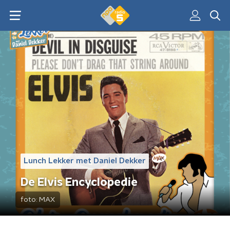
Lunch Lekker met Daniel Dekker
De Elvis Encyclopedie
foto:
MAX