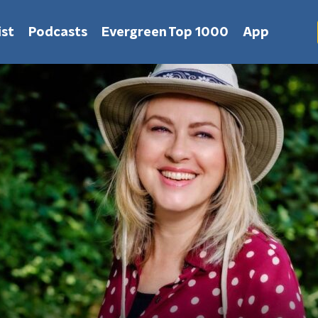
st
Podcasts
Evergreen Top 1000
App