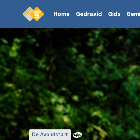
Home
Gedraaid
Gids
Gemi
De Avondstart