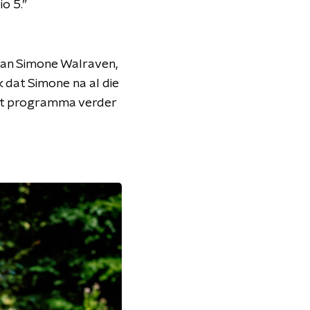
o 5.”
 van Simone Walraven,
k dat Simone na al die
 het programma verder