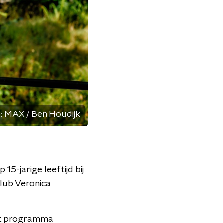
:
MAX / Ben Houdijk
15-jarige leeftijd bij
Club Veronica
 het programma