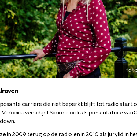
foto
lraven
osante carrière die niet beperkt blijft tot radio start op 
 Veronica verschijnt Simone ook als presentatrice van 
tdown.
ze in 2009 terug op de radio, en in 2010 als jurylid in