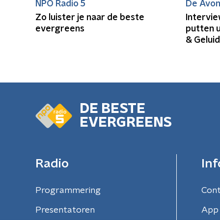
NPO Radio 5
De Avon
Zo luister je naar de beste
Intervi
evergreens
putten u
& Gelui
DE BESTE
EVERGREENS
Radio
Inf
Programmering
Con
Presentatoren
App 