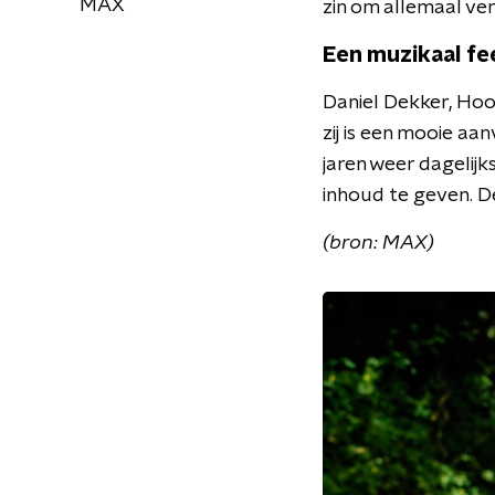
MAX
zin om allemaal ve
Een muzikaal fe
Daniel Dekker, Hoo
zij is een mooie aa
jaren weer dagelij
inhoud te geven. D
(bron: MAX)