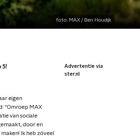
foto:
MAX / Ben Houdijk
Advertentie via
 5!
ster.nl
aar eigen
and: “Omroep MAX
atie van sociale
gemaakt, door en
e maken! Ik heb zóveel