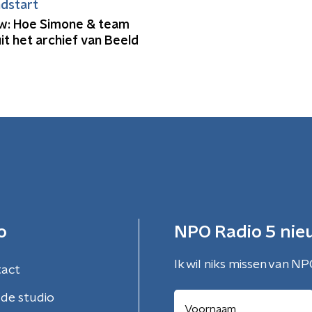
dstart
ew: Hoe Simone & team
it het archief van Beeld
d
o
NPO Radio 5 nie
Ik wil niks missen van NP
tact
de studio