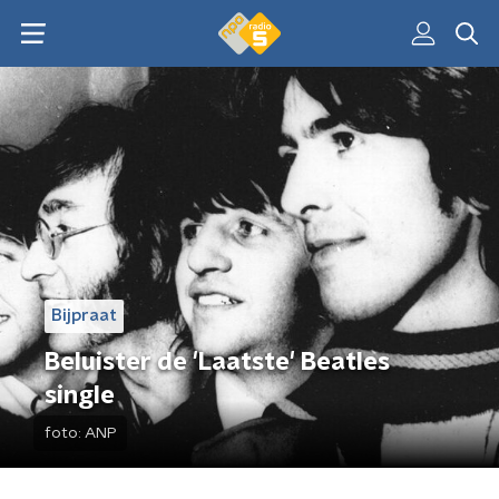
Bijpraat
Beluister de 'Laatste' Beatles
single
foto:
ANP