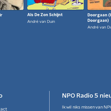
Als De Zon Schijnt
dr
Doorgaan (W
Doorgaan)
André van Duin
André van D
o
NPO Radio 5 nie
Ik wil niks missen van NP
tact