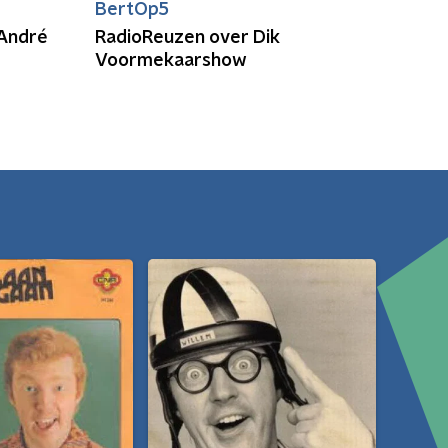
BertOp5
 André
RadioReuzen over Dik
Voormekaarshow