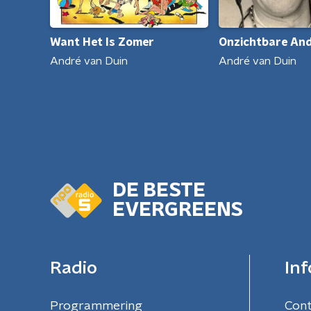
Onzichtbare An
Want Het Is Zomer
André van Duin
André van Duin
DE BESTE
EVERGREENS
Radio
Inf
Programmering
Con