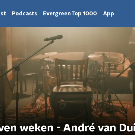
st
Podcasts
Evergreen Top 1000
App
even weken - André van Du