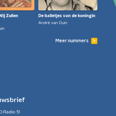
De balletjes van de koningin
ij Zullen
André van Duin
uin
Meer nummers
uwsbrief
O Radio 5!