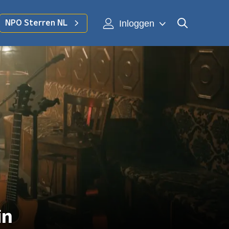
Inloggen
NPO Sterren NL
in