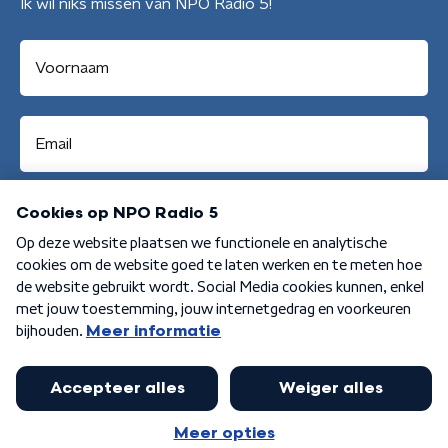
Ik wil niks missen van NPO Radio 5!
Aanmelden
Algemene voorwaarden
Privacybeleid
Cookiebeleid