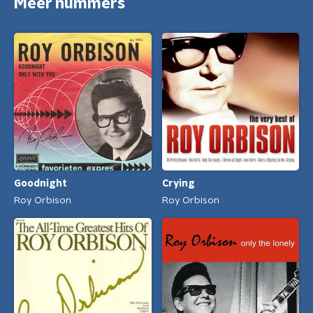
Meer nummers
Goodnight
Crying
Roy Orbison
Roy Orbison