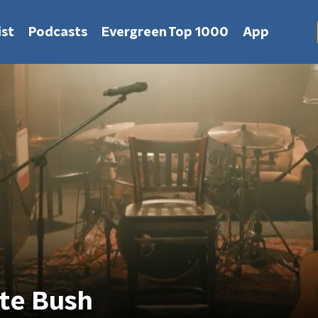
st
Podcasts
Evergreen Top 1000
App
ate Bush