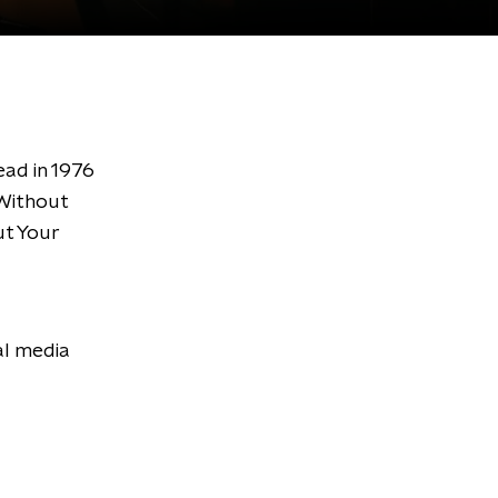
ead in 1976
 Without
ut Your
al media