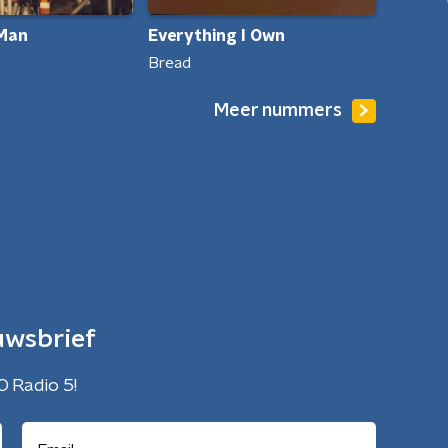
Everything I Own
 Man
Bread
Meer nummers
uwsbrief
O Radio 5!