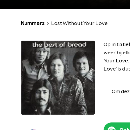
Nummers
Lost Without Your Love
Op initiat
weer bij el
Your Love. 
Love' is du
Om deze