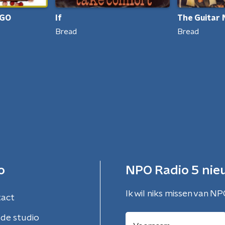
 GO
If
The Guitar
Bread
Bread
o
NPO Radio 5 nie
Ik wil niks missen van NP
tact
de studio