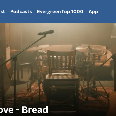
st
Podcasts
Evergreen Top 1000
App
ove - Bread