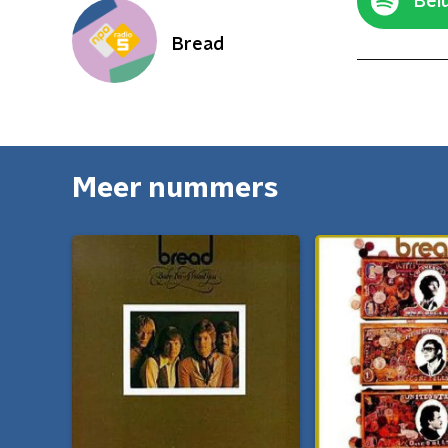
Belu
Bread
Meer nummers