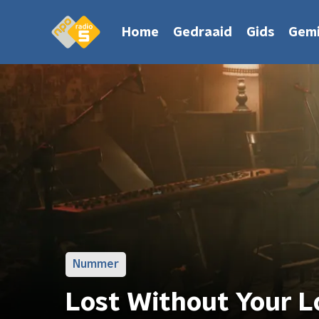
Home
Gedraaid
Gids
Gemi
Nummer
Lost Without Your L