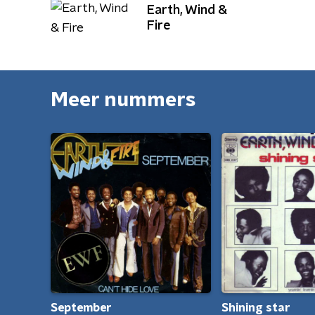
Earth, Wind &
Fire
Meer nummers
September
Shining star