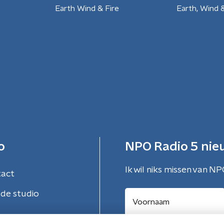
Earth Wind & Fire
Earth, Wind &
o
NPO Radio 5 nie
Ik wil niks missen van NP
tact
de studio