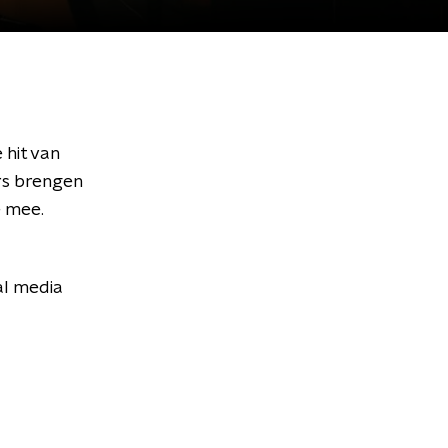
 hit van
rs brengen
e mee.
al media