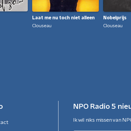
Laat me nu toch niet alleen
Nobelprijs
Clouseau
Clouseau
o
NPO Radio 5 nie
Ik wil niks missen van NP
tact