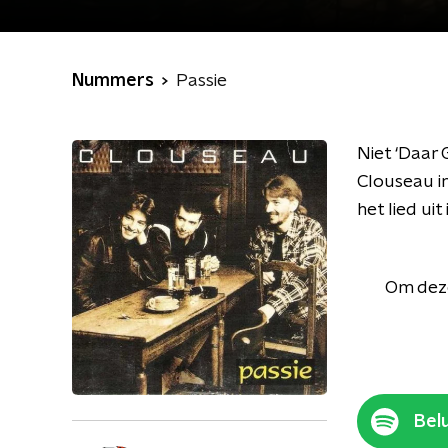
Nummers
Passie
Niet ‘Daar 
Clouseau i
het lied ui
Om deze
Belu