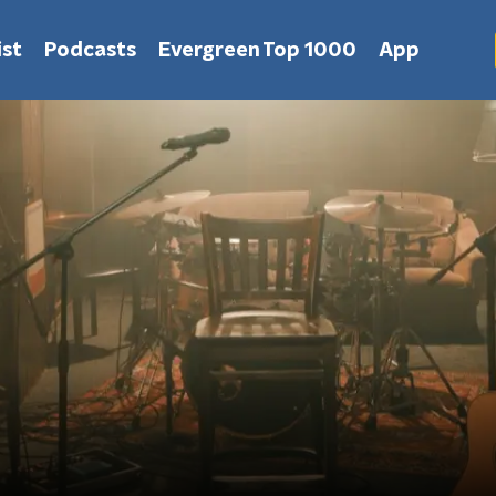
st
Podcasts
Evergreen Top 1000
App