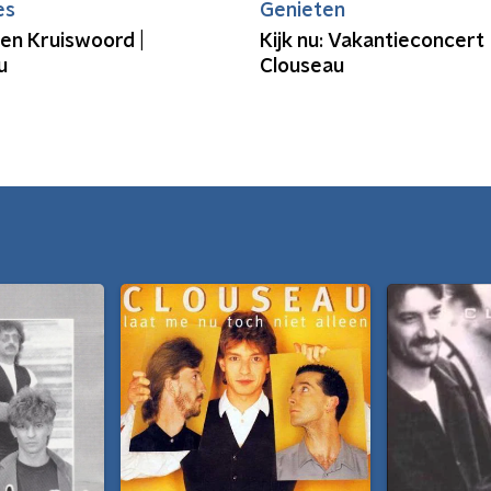
es
Genieten
en Kruiswoord |
Kijk nu: Vakantieconcert
u
Clouseau