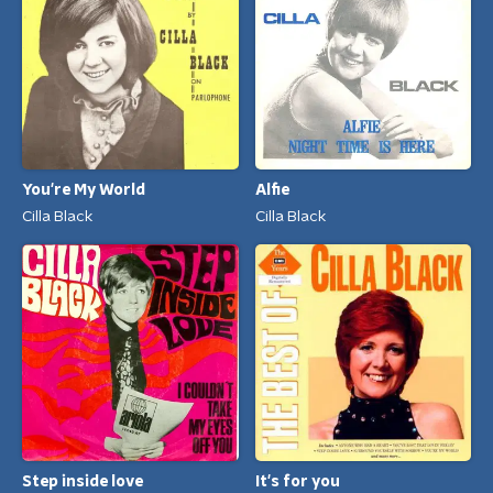
You're My World
Alfie
Cilla Black
Cilla Black
Step inside love
It's for you