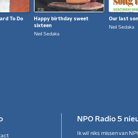
Happy birthday sweet
Our last so
Hard To Do
sixteen
Neil Sedaka
Neil Sedaka
o
NPO Radio 5 nie
Ik wil niks missen van NP
tact