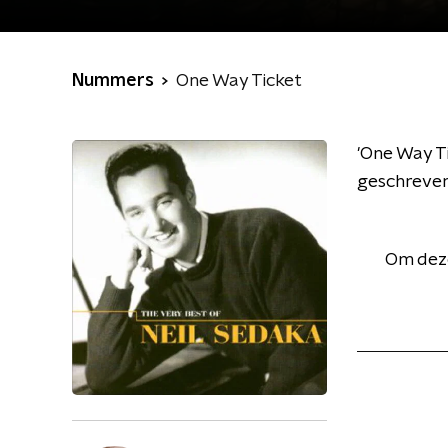
Nummers
One Way Ticket
'One Way Ti
geschreven
Om deze