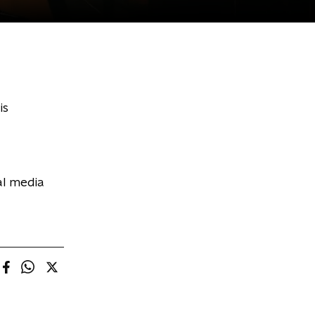
is
al media