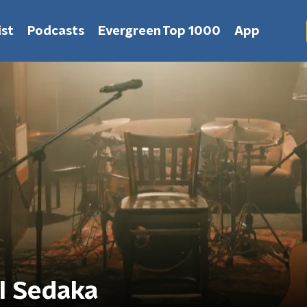
st
Podcasts
Evergreen Top 1000
App
il Sedaka