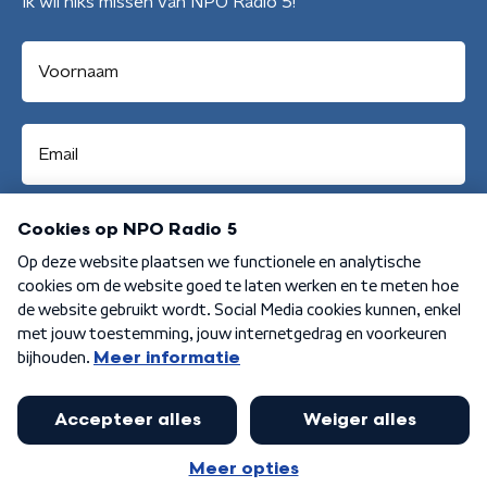
Ik wil niks missen van NPO Radio 5!
Aanmelden
Algemene voorwaarden
Privacybeleid
Cookiebeleid