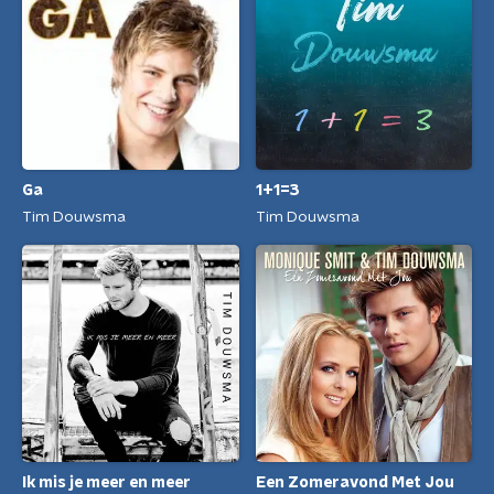
1+1=3
Ga
Tim Douwsma
Tim Douwsma
Ik mis je meer en meer
Een Zomeravond Met Jou