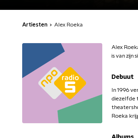
Artiesten
Alex Roeka
Alex Roek
is van zijn
Debuut
In 1996 ve
diezelfde t
theatersho
Roeka krij
Albums