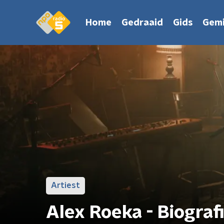
Home
Gedraaid
Gids
Gemi
Artiest
Alex Roeka - Biograf