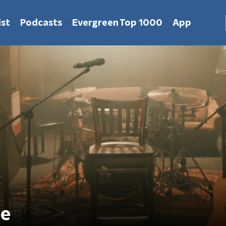
st
Podcasts
Evergreen Top 1000
App
ie