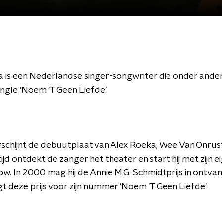
a is een Nederlandse singer-songwriter die onder ande
 single 'Noem 'T Geen Liefde'.
rschijnt de debuutplaat van Alex Roeka; Wee Van Onrust
ijd ontdekt de zanger het theater en start hij met zijn e
w. In 2000 mag hij de Annie M.G. Schmidtprijs in ontva
gt deze prijs voor zijn nummer 'Noem 'T Geen Liefde'.