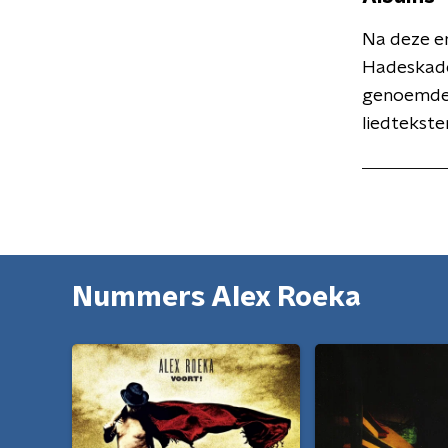
Na deze er
Hadeskade
genoemde 
liedtekst
Nummers Alex Roeka