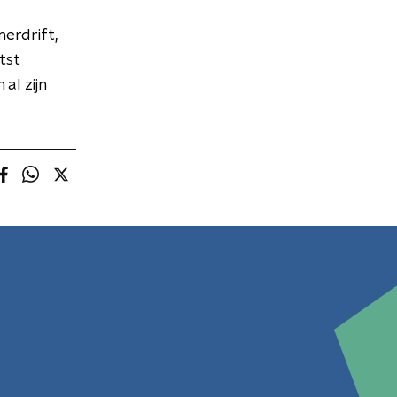
erdrift,
tst
l zijn