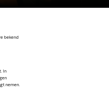
re bekend
. In
igen
ngt nemen.