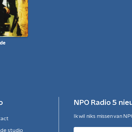
fde
o
NPO Radio 5 nie
Ik wil niks missen van NP
tact
de studio