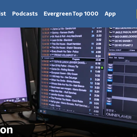
st
Podcasts
Evergreen Top 1000
App
ion