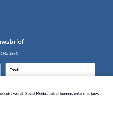
uwsbrief
O Radio 5!
Cookiebeleid