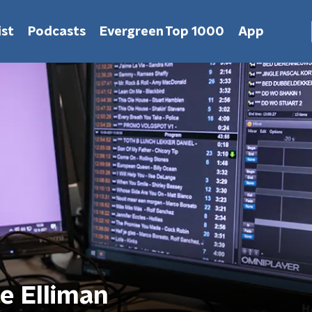
st
Podcasts
Evergreen Top 1000
App
 Elliman