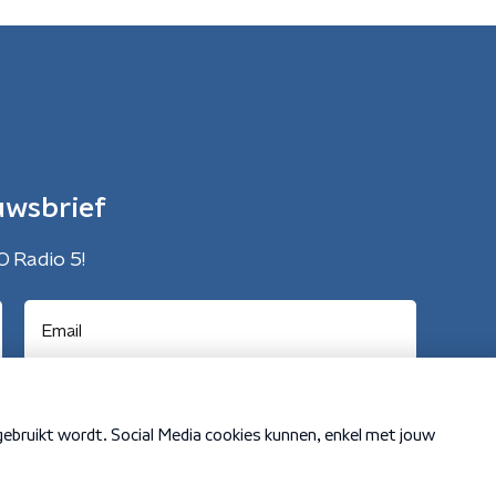
uwsbrief
O Radio 5!
Cookiebeleid