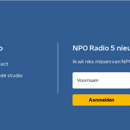
o
NPO Radio 5 nie
Ik wil niks missen van NP
tact
de studio
Aanmelden