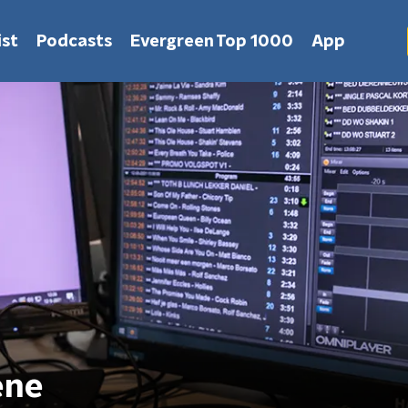
st
Podcasts
Evergreen Top 1000
App
ene