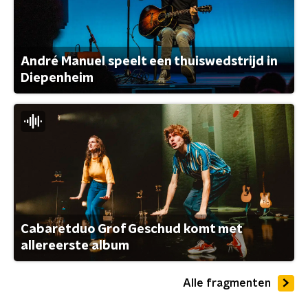
André Manuel speelt een thuiswedstrijd in
Diepenheim
Cabaretduo Grof Geschud komt met
allereerste album
Alle fragmenten