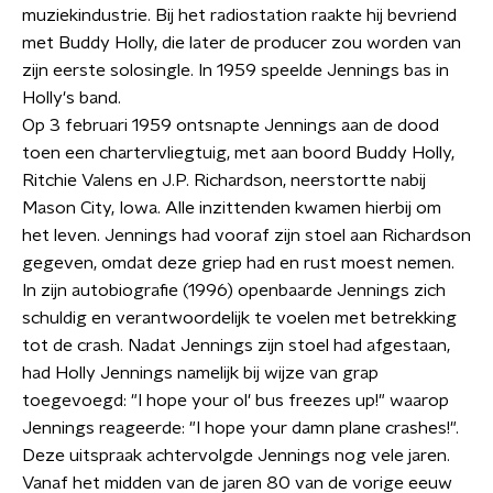
muziekindustrie. Bij het radiostation raakte hij bevriend
met Buddy Holly, die later de producer zou worden van
zijn eerste solosingle. In 1959 speelde Jennings bas in
Holly's band.
Op 3 februari 1959 ontsnapte Jennings aan de dood
toen een chartervliegtuig, met aan boord Buddy Holly,
Ritchie Valens en J.P. Richardson, neerstortte nabij
Mason City, Iowa. Alle inzittenden kwamen hierbij om
het leven. Jennings had vooraf zijn stoel aan Richardson
gegeven, omdat deze griep had en rust moest nemen.
In zijn autobiografie (1996) openbaarde Jennings zich
schuldig en verantwoordelijk te voelen met betrekking
tot de crash. Nadat Jennings zijn stoel had afgestaan,
had Holly Jennings namelijk bij wijze van grap
toegevoegd: "I hope your ol' bus freezes up!" waarop
Jennings reageerde: "I hope your damn plane crashes!".
Deze uitspraak achtervolgde Jennings nog vele jaren.
Vanaf het midden van de jaren 80 van de vorige eeuw