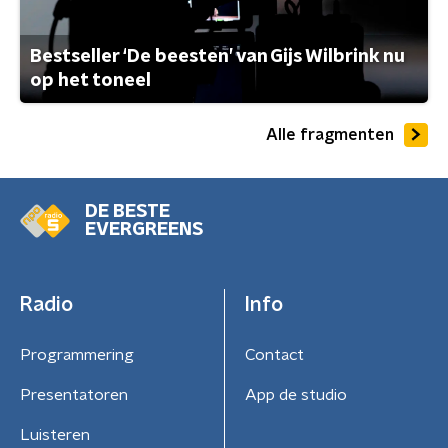
Bestseller ‘De beesten’ van Gijs Wilbrink nu
op het toneel
Alle fragmenten
DE BESTE
EVERGREENS
Radio
Info
Programmering
Contact
Presentatoren
App de studio
Luisteren