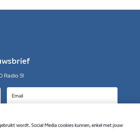
uwsbrief
O Radio 5!
Cookiebeleid