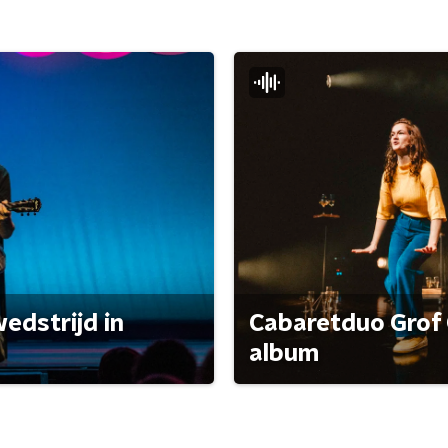
edstrijd in
Cabaretduo Grof 
album