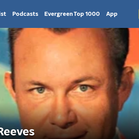
st
Podcasts
Evergreen Top 1000
App
Reeves