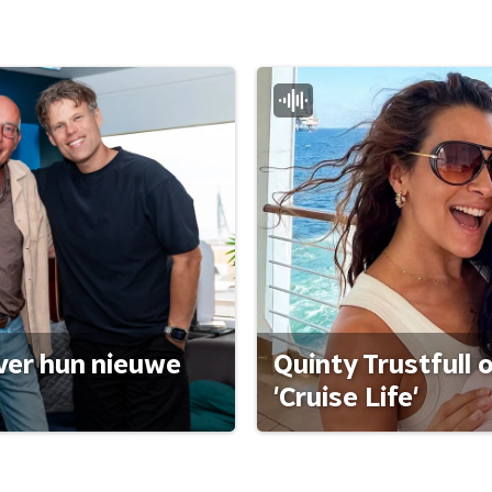
ver hun nieuwe
Quinty Trustfull 
'Cruise Life'