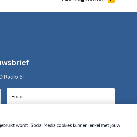
uwsbrief
O Radio 5!
Cookiebeleid