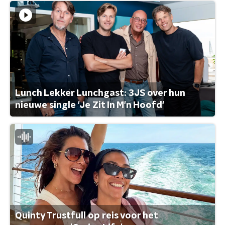
Lunch Lekker Lunchgast: 3JS over hun
nieuwe single 'Je Zit In M'n Hoofd'
Quinty Trustfull op reis voor het