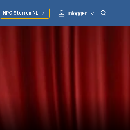
Inloggen
NPO Sterren NL