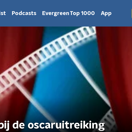
st
Podcasts
Evergreen Top 1000
App
ij de oscaruitreiking