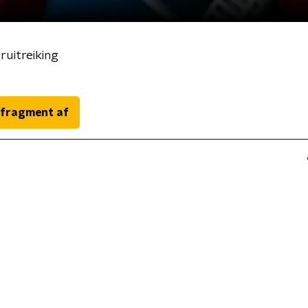
ruitreiking
 fragment af