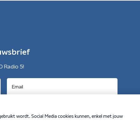
uwsbrief
O Radio 5!
Cookiebeleid