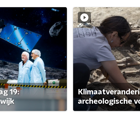
ag 19:
Klimaatveranderi
wijk
archeologische v