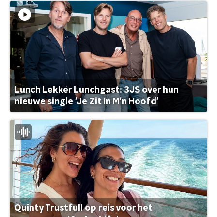
Lunch Lekker Lunchgast: 3JS over hun
nieuwe single 'Je Zit In M'n Hoofd'
Quinty Trustfull op reis voor het