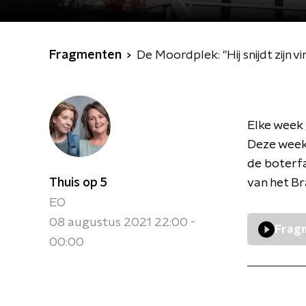
Fragmenten
De Moordplek: "Hij snijdt zijn v
Elke week 
Deze week 
de boterfa
Thuis op 5
van het Br
EO
08 augustus 2021 22:00 -
Fragm
00:00