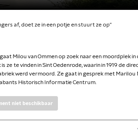
ingers af, doet ze in een potje en stuurt ze op"
gaat Milou van Ommen op zoek naar een moordplek in o
is ze te vinden in Sint Oedenrode, waarin in 1919 de dire
briek werd vermoord. Ze gaat in gesprek met Marilou 
abants Historisch Informatie Centrum.
ent niet beschikbaar