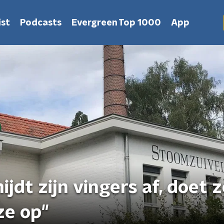
st
Podcasts
Evergreen Top 1000
App
ijdt zijn vingers af, doet z
ze op"