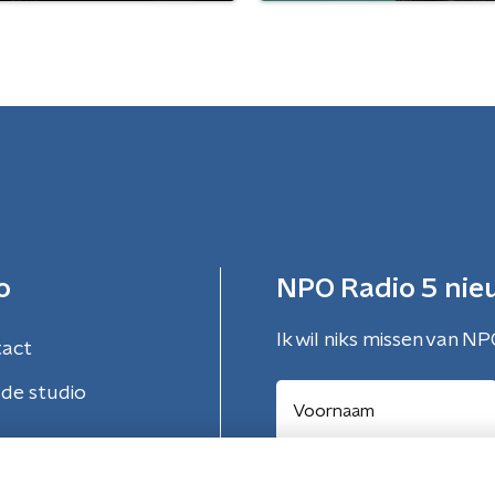
o
NPO Radio 5 nie
Ik wil niks missen van NP
tact
de studio
Aanmelden