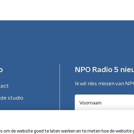
o
NPO Radio 5 nie
Ik wil niks missen van NP
tact
de studio
Aanmelden