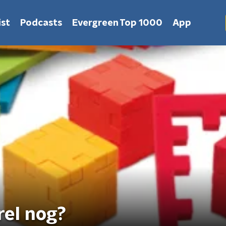
st
Podcasts
Evergreen Top 1000
App
rel nog?