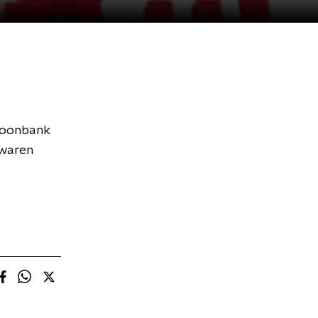
 toonbank
 waren