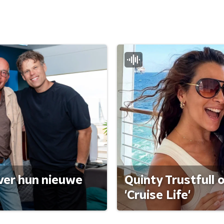
ver hun nieuwe
Quinty Trustfull 
'Cruise Life'