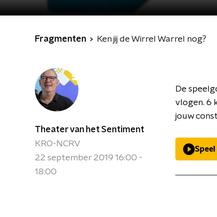
Fragmenten
Ken jij de Wirrel Warrel nog?
De speelg
vlogen. 6 
jouw cons
Theater van het Sentiment
KRO-NCRV
Speel
22 september 2019 16:00 -
18:00