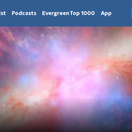
st
Podcasts
Evergreen Top 1000
App