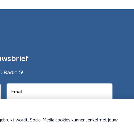
uwsbrief
O Radio 5!
Cookiebeleid