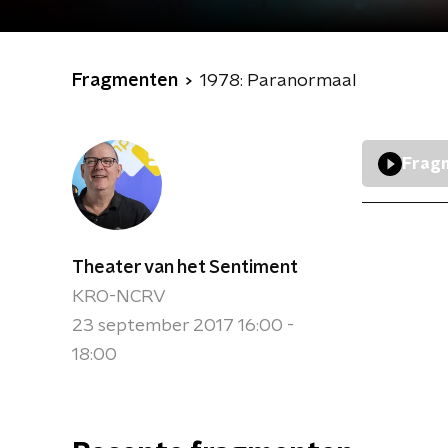
Fragmenten
1978: Paranormaal
Fragm
Theater van het Sentiment
KRO-NCRV
23 september 2017 16:00 -
18:00