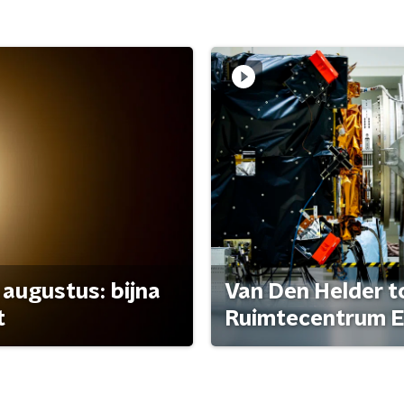
 augustus: bijna
Van Den Helder to
t
Ruimtecentrum E