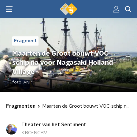
Fragment
Maarten de Groot bouwt VOC-
schip na voor Nagasaki Holland
Village
foto:
ANP
Fragmenten
Maarten de Groot bouwt VOC-schip na voor Nagasaki Holland Village
Theater van het Sentiment
KRO-NCRV